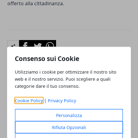
offerto alla cittadinanza.
Facebook
Twitter
Whatsapp
Consenso sui Cookie
Utilizziamo i cookie per ottimizzare il nostro sito
Articolo Precedente
Articolo Successivo
web e il nostro servizio. Puoi scegliere a quali
Hellwatt Festival, Aragona
Emilia-Romagna, bando da
categorie dare il tuo consenso.
chiede verifiche alla
500mila euro per i
Regione
videogiochi
Cookie Policy
|
Privacy Policy
Personalizza
Rifiuta Opzionali