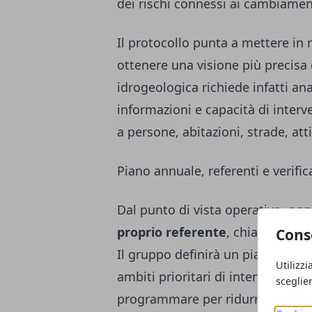
dei rischi connessi ai cambiament
Il protocollo punta a mettere in 
ottenere una visione più precisa de
idrogeologica richiede infatti an
informazioni e capacità di interv
a persone, abitazioni, strade, att
Piano annuale, referenti e verifica
Dal punto di vista operativo, ogn
proprio referente
, chiamato a p
Cons
Il gruppo definirà un piano opera
Utilizzi
ambiti prioritari di intervento, le 
sceglie
programmare per ridurre i rischi s