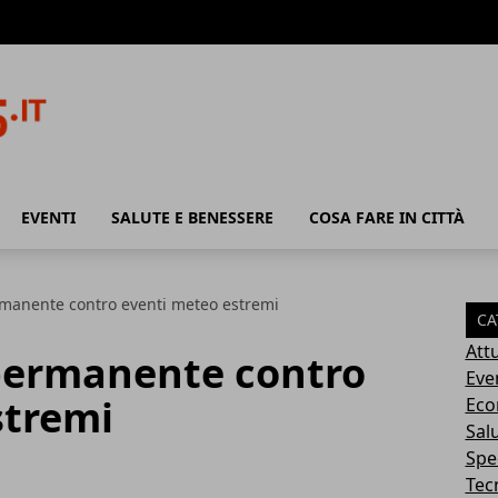
EVENTI
SALUTE E BENESSERE
COSA FARE IN CITTÀ
rmanente contro eventi meteo estremi
CA
Attu
permanente contro
Eve
stremi
Eco
Sal
Spec
Tec