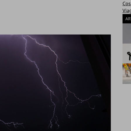
Cosa
Via
AR