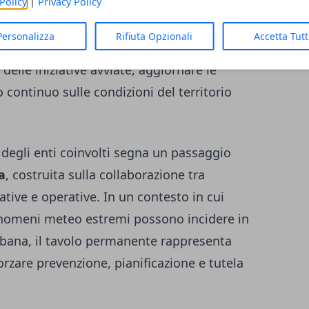
Policy
|
Privacy Policy
 una verifica dei risultati raggiunti,
Personalizza
Rifiuta Opzionali
Accetta Tut
elle attività svolte. Questo metodo
 delle iniziative avviate, aggiornare le
 continuo sulle condizioni del territorio
degli enti coinvolti segna un passaggio
a
, costruita sulla collaborazione tra
ive e operative. In un contesto in cui
enomeni meteo estremi possono incidere in
rbana, il tavolo permanente rappresenta
rzare prevenzione, pianificazione e tutela