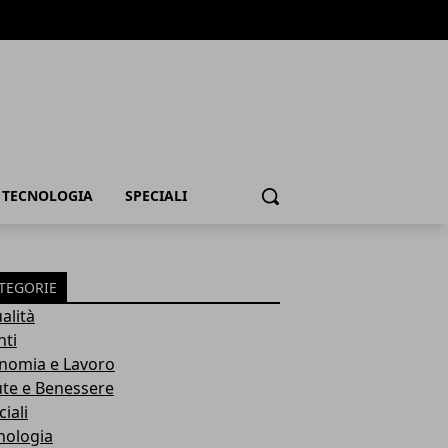
TECNOLOGIA
SPECIALI
Cerca
TEGORIE
alità
nti
nomia e Lavoro
ute e Benessere
iali
nologia