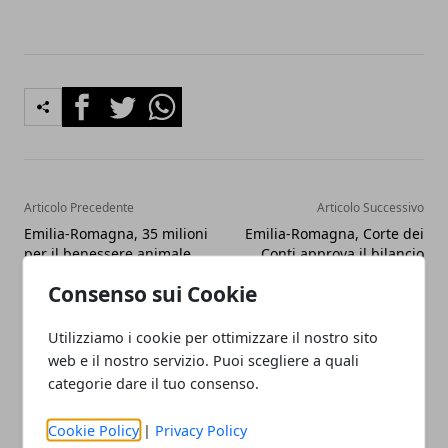
Facebook
Twitter
Whatsapp
Articolo Precedente
Articolo Successivo
Emilia-Romagna, 35 milioni
Emilia-Romagna, Corte dei
per il benessere animale
Conti approva il bilancio
2025
Consenso sui Cookie
Utilizziamo i cookie per ottimizzare il nostro sito
web e il nostro servizio. Puoi scegliere a quali
categorie dare il tuo consenso.
Cookie Policy
|
Privacy Policy