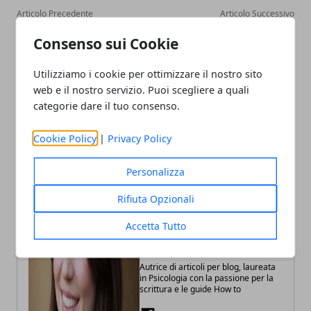
Articolo Precedente
Articolo Successivo
Emilia-Romagna, 170mila
Confindustria Emilia-
Consenso sui Cookie
euro contro le piante
Romagna, Fava: priorità a
invasive
lavoro ed energia
Utilizziamo i cookie per ottimizzare il nostro sito
web e il nostro servizio. Puoi scegliere a quali
categorie dare il tuo consenso.
Cookie Policy
|
Privacy Policy
Personalizza
Rifiuta Opzionali
Accetta Tutto
Annalisa Biasi
Autrice di articoli per blog, laureata
in Psicologia con la passione per la
scrittura e le guide How to