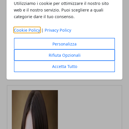
Utilizziamo i cookie per ottimizzare il nostro sito
web e il nostro servizio. Puoi scegliere a quali
categorie dare il tuo consenso.
Facebook
Twitter
Whatsapp
Cookie Policy
|
Privacy Policy
Personalizza
Articolo Precedente
Articolo Successivo
Rifiuta Opzionali
Kerakoll, nuovo contratto
Bentivoglio, nuova cassa di
integrativo approvato
espansione dopo
Accetta Tutto
all’unanimità
l’alluvione